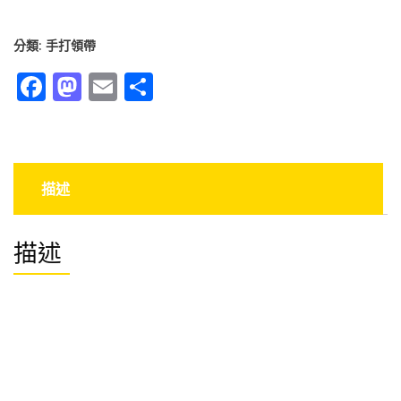
版
潮
分類:
手打領帶
男
花
Facebook
Mastodon
Email
分
色
享
領
帶
5cm
窄
描述
版
領
帶
描述
花
色
窄
版
手
打
領