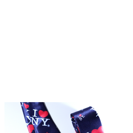
帶
數
量