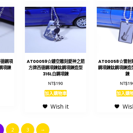
西德鋼項
AT00059☆鏤空雕刻愛神之箭
AT00058☆雷
白鋼項鍊
方牌西德鋼項鍊鈦鋼項鍊造型
鋼項鍊鈦鋼項鍊造型
316L白鋼項鍊
鍊
NT$
NT$
190
19
加入購物車
加入購
Wish it
Wis
→
2
3