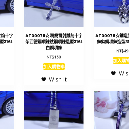
火焰十字
AT00079☆ 精簡雷射雕刻十字
AT00078☆鑄
316L
架西德鋼項鍊鈦鋼項鍊造型316L
鍊鈦鋼項鍊造型31
白鋼項鍊
NT$
49
NT$
150
加入購
NT$
NT$
320
190
加入購物車
Wis
Wish it
查看
加入購物
Wish