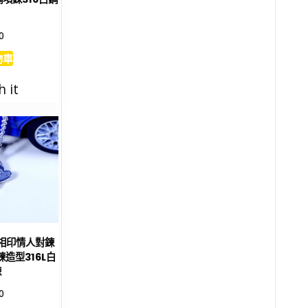
0
物車
h it
心相印情人對鍊
造型316L白
鍊
0