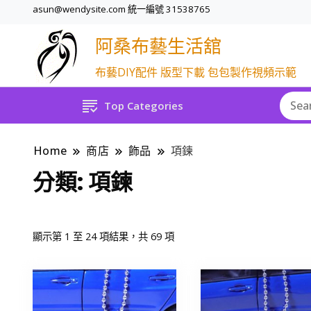
asun@wendysite.com 統一編號 31538765
阿桑布藝生活舘
布藝DIY配件 版型下載 包包製作視頻示範
Top Categories
Home
商店
飾品
項鍊
分類:
項鍊
Sorted
顯示第 1 至 24 項結果，共 69 項
by
popularity