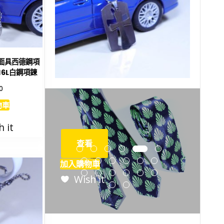
造面具西德鋼項
6L白鋼項鍊
0
物車
NT$
490
h it
查看
車
加入購物車
 it
Wish it