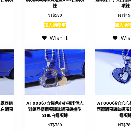
鍊
項鍊
NT$
NT$
580
19
加入購物車
加入購
Wish it
Wis
對鍊西德
AT00067☆撞色心心相印情人
AT00066☆心
L白鋼項
對鍊西德鋼項鍊鈦鋼項鍊造型
西德鋼項鍊鈦鋼項鍊
316L白鋼項鍊
鋼項
NT$
NT$
780
78