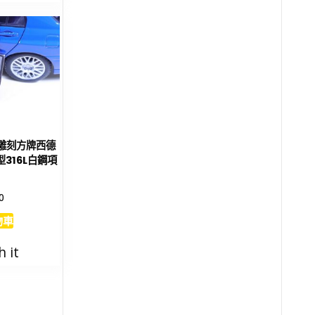
射雕刻方牌西德
316L白鋼項
0
物車
h it