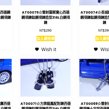
臉西德鋼
AT00075☆雷射圖案實心西德
AT00074☆長
白鋼項鍊
鋼項鍊鈦鋼項鍊造型316L白鋼項
鋼項鍊鈦鋼項鍊造型
鍊
鍊
NT$
NT$
290
39
加入購物車
加入購
Wish it
Wis
飛鷹西德
AT00071☆方牌龍鳳配對鍊西德
AT00069☆雷
L白鋼項
鋼項鍊鈦鋼項鍊造型316L白鋼項
鋼項鍊十字架西德鋼