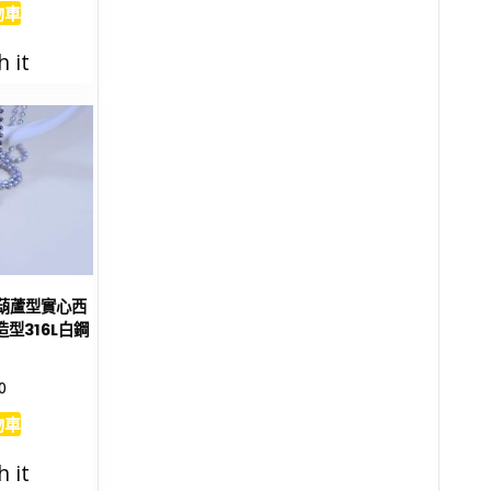
物車
h it
心葫蘆型實心西
型316L白鋼
0
物車
h it